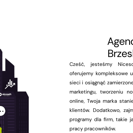
Infrastruktura
Rozwiązania dedykowane
Agenc
Brzes
Cześć, jesteśmy Nice
oferujemy kompleksowe us
sieci i osiągnąć zamierzon
marketingu, tworzeniu n
online, Twoja marka stani
klientów. Dodatkowo, zaj
programy dla firm, takie
pracy pracowników.