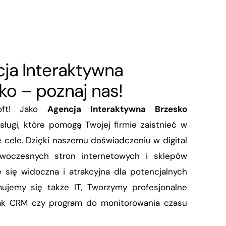
Hotel, SPA, Gastronomia
Sterowanie mediami
UTM New Technology Firewall
Virtual Data Room
Ładowanie pojazdów
Hardware
ChronoScan Capture
Cloud Computing
Sieci lokalne, bezprzewodowe
ja Interaktywna
Backup
ko – poznaj nas!
soft! Jako
Agencja Interaktywna Brzesko
ługi, które pomogą Twojej firmie zaistnieć w
e cele. Dzięki naszemu doświadczeniu w digital
owoczesnych stron internetowych i sklepów
e się widoczna i atrakcyjna dla potencjalnych
mujemy się także IT, Tworzymy profesjonalne
 jak CRM czy program do monitorowania czasu