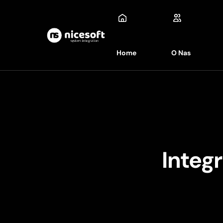
Home
O Nas
Integ