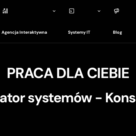
Agencja Interaktywna
Systemy IT
Blog
Strony Internetowe
Archiwum Elektroniczne
PRACA DLA CIEBIE
Sklepy Internetowe
Systemy CRM
Pozycjonowanie SEO
Kontrola Dostępu
rator systemów - Kons
Pozycjonowanie sklepów
Monitoring czasu pracy
Kampanie Google ADS
Kontrola ruchu
Copywriting (Pisanie treści)
Monitoring energii
Marketing Szeptany
Bezpieczeństwo sieci