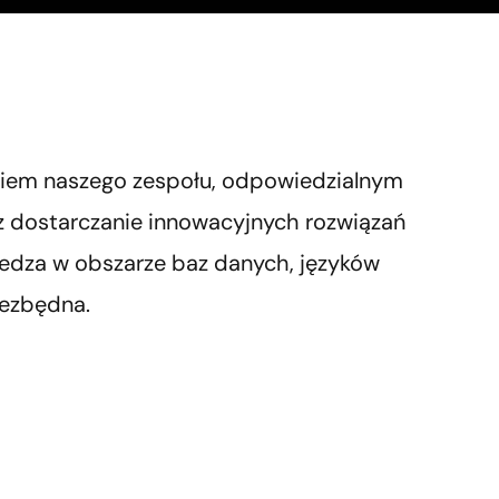
Hotel, SPA, Gastronomia
Sterowanie mediami
UTM New Technology Firewall
Virtual Data Room
Ładowanie pojazdów
Hardware
ChronoScan Capture
Cloud Computing
Sieci lokalne, bezprzewodowe
Backup
iem naszego zespołu, odpowiedzialnym
az dostarczanie innowacyjnych rozwiązań
iedza w obszarze baz danych, języków
ezbędna.