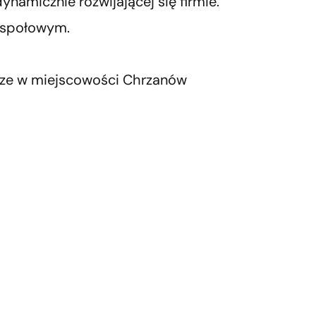
amicznie rozwijającej się firmie.
espołowym.
rze w miejscowości Chrzanów