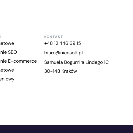
I
KONTAKT
rnetowe
+48 12 446 69 15
nie SEO
biuro@nicesoft.pl
anie E-commerce
Samuela Bogumiła Lindego 1C
rnetowe
30-148 Kraków
zeniowy