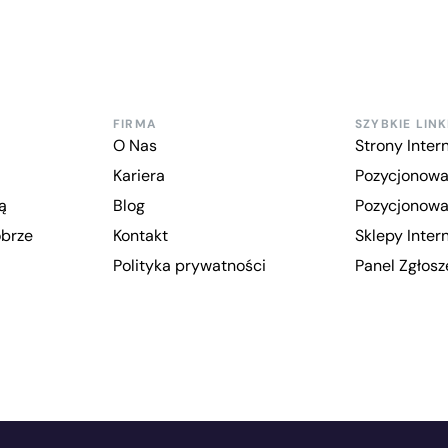
FIRMA
SZYBKIE LINK
O Nas
Strony Inte
Kariera
Pozycjonowa
ą
Blog
Pozycjonow
obrze
Kontakt
Sklepy Inte
Polityka prywatności
Panel Zgłos