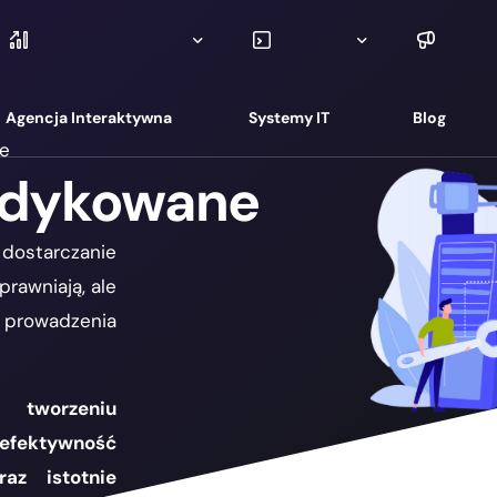
Agencja Interaktywna
Systemy IT
Blog
e
edykowane
Strony Internetowe
Archiwum Elektroniczne
 dostarczanie
Sklepy Internetowe
Systemy CRM
sprawniają, ale
Pozycjonowanie SEO
Kontrola Dostępu
prowadzenia
Pozycjonowanie sklepów
Monitoring czasu pracy
Kampanie Google ADS
Kontrola ruchu
 tworzeniu
 efektywność
Copywriting (Pisanie treści)
Monitoring energii
az istotnie
Marketing Szeptany
Bezpieczeństwo sieci