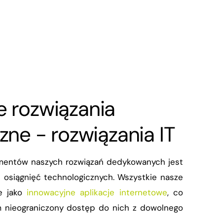
Hotel, SPA, Gastronomia
Sterowanie mediami
UTM New Technology Firewall
Virtual Data Room
Ładowanie pojazdów
Hardware
ChronoScan Capture
Cloud Computing
Sieci lokalne, bezprzewodowe
Backup
e
rozwiązania
zne - rozwiązania IT
mentów naszych rozwiązań dedykowanych jest
 osiągnięć technologicznych. Wszystkie nasze
e jako
innowacyjne aplikacje internetowe
, co
 nieograniczony dostęp do nich z dowolnego