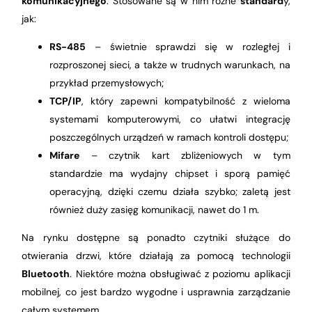
komunikacyjnego
. Stosowane są w nim różne
standard
y,
jak:
RS-485
– świetnie sprawdzi się w rozległej i
rozproszonej sieci, a także w trudnych warunkach, na
przykład przemysłowych;
TCP/IP
, który zapewni kompatybilność z wieloma
systemami komputerowymi, co ułatwi integrację
poszczególnych urządzeń w ramach kontroli dostępu;
Mifare
– czytnik kart zbliżeniowych w tym
standardzie ma wydajny chipset i sporą pamięć
operacyjną, dzięki czemu działa szybko; zaletą jest
również duży zasięg komunikacji, nawet do 1 m.
Na rynku dostępne są ponadto czytniki służące do
otwierania drzwi, które działają za pomocą technologii
Bluetooth
. Niektóre można obsługiwać z poziomu aplikacji
mobilnej, co jest bardzo wygodne i usprawnia zarządzanie
całym systemem.